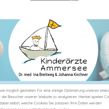
•
•
h 1
82266 Inning am Ammersee
(Gewerbepark Inning-
•
e möglich gestalten. Für eine stetige Optimierung unseres Webau
fon:
08143 / 997 97 73
praxis@kinderaerzte-ammerse
r die Besucher unserer Website zu analysieren. Hierbei spielen C
 dabei selbst, welche Cookies Sie zulassen. Ihre Daten werden
Impressum
Datenschutz