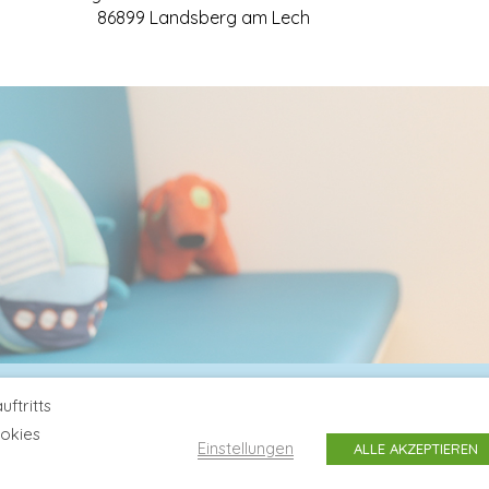
86899 Landsberg am Lech
Wörthsee)
ftritts
e.de
ookies
Einstellungen
ALLE AKZEPTIEREN