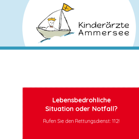
Lebensbedrohliche
Situation oder Notfall?
Rufen Sie den Rettungsdienst: 112!