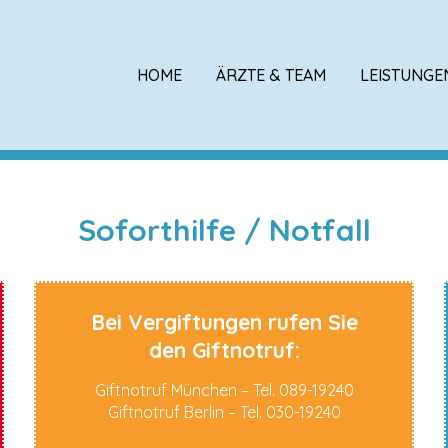
HOME
ÄRZTE & TEAM
LEISTUNGE
Soforthilfe / Notfall
Bei Vergiftungen rufen Sie
den Giftnotruf:
Giftnotruf München – Tel. 089-19240
Giftnotruf Berlin – Tel. 030-19240