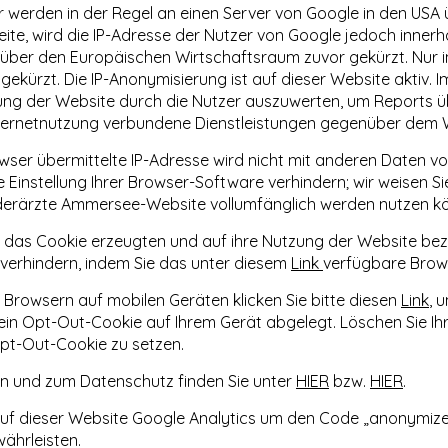
r werden in der Regel an einen Server von Google in den USA
ite, wird die IP-Adresse der Nutzer von Google jedoch inner
er den Europäischen Wirtschaftsraum zuvor gekürzt. Nur in 
ekürzt. Die IP-Anonymisierung ist auf dieser Website aktiv. I
ung der Website durch die Nutzer auszuwerten, um Reports ü
ternetnutzung verbundene Dienstleistungen gegenüber dem W
wser übermittelte IP-Adresse wird nicht mit anderen Daten 
instellung Ihrer Browser-Software verhindern; wir weisen Sie 
nderärzte Ammersee-Website vollumfänglich werden nutzen k
 das Cookie erzeugten und auf ihre Nutzung der Website bezo
verhindern, indem Sie das unter diesem
Link
verfügbare Brows
Browsern auf mobilen Geräten klicken Sie bitte diesen
Link
, 
 ein Opt-Out-Cookie auf Ihrem Gerät abgelegt. Löschen Sie Ihr
Opt-Out-Cookie zu setzen.
 und zum Datenschutz finden Sie unter
HIER
bzw.
HIER
.
auf dieser Website Google Analytics um den Code „anonymizeI
ährleisten.