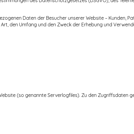
n Bestimmungen des Datenschutzgesetzes (DSGVO), des Telem
bezogenen Daten der Besucher unserer Website – Kunden, Pati
 die Art, den Umfang und den Zweck der Erhebung und Verwe
Website (so genannte Serverlogfiles). Zu den Zugriffsdaten g