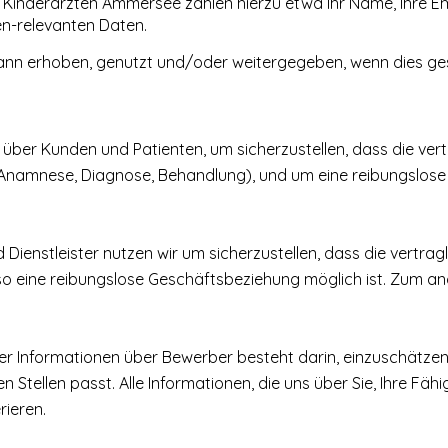
 Kinderärzten Ammersee zählen hierzu etwa Ihr Name, Ihre Em
n-relevanten Daten.
n erhoben, genutzt und/oder weitergegeben, wenn dies gese
er Kunden und Patienten, um sicherzustellen, dass die ver
namnese, Diagnose, Behandlung), und um eine reibungslose 
ienstleister nutzen wir um sicherzustellen, dass die vertra
ine reibungslose Geschäftsbeziehung möglich ist. Zum ande
 Informationen über Bewerber besteht darin, einzuschätzen,
llen passt. Alle Informationen, die uns über Sie, Ihre Fähigke
rieren.